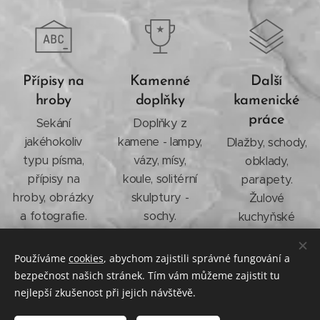
Přípisy na
Kamenné
Další
hroby
doplňky
kamenické
práce
Sekání
Doplňky z
jakéhokoliv
kamene - lampy,
Dlažby, schody,
typu písma,
vázy, mísy,
obklady,
přípisy na
koule, solitérní
parapety.
hroby, obrázky
skulptury -
Žulové
a fotografie.
sochy.
kuchyňské
desky. Široká
škála možností.
Používáme
cookies
, abychom zajistili správné fungování a
bezpečnost našich stránek. Tím vám můžeme zajistit tu
nejlepší zkušenost při jejich návštěvě.