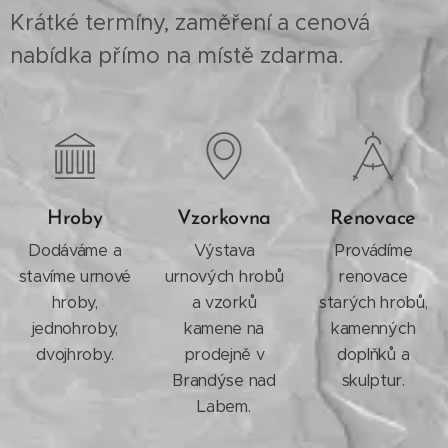
Krátké termíny, zaměření a cenová
nabídka přímo na místě zdarma.
Hroby
Vzorkovna
Renovace
Dodáváme a
Výstava
Provádíme
stavíme urnové
urnových hrobů
renovace
hroby,
a vzorků
starých hrobů,
jednohroby,
kamene na
kamenných
dvojhroby.
prodejně v
doplňků a
Brandýse nad
skulptur.
Labem.